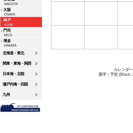
NAGOYA
- 大阪
OSAKA
- 神戸
KOBE
- 門司
MOJI
- 博多
HAKATA
北海道・東北
関東・東海・関西
カレンダー
日本海・北陸
黒字：予定 (Black：P
瀬戸内海・四国
九州