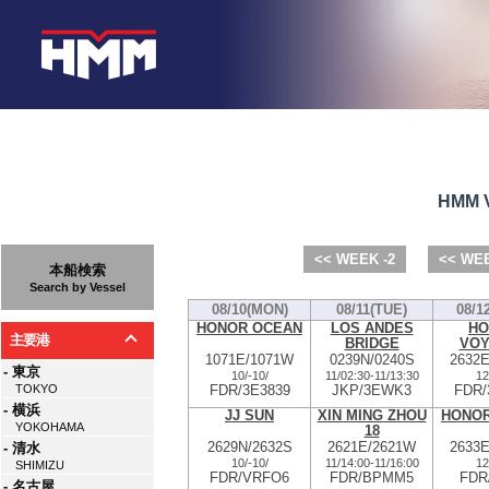
HMM V
<< WEEK -2
<< WEE
本船検索
Search by Vessel
08/10(MON)
08/11(TUE)
08/1
HONOR OCEAN
LOS ANDES
HO
主要港
BRIDGE
VOY
1071E/1071W
0239N/0240S
2632
- 東京
10/
-
10/
11/02:30
-
11/13:30
12
FDR/3E3839
JKP/3EWK3
FDR/
TOKYO
- 横浜
JJ SUN
XIN MING ZHOU
HONO
YOKOHAMA
18
2629N/2632S
2621E/2621W
2633
- 清水
10/
-
10/
11/14:00
-
11/16:00
12
SHIMIZU
FDR/VRFO6
FDR/BPMM5
FDR
- 名古屋