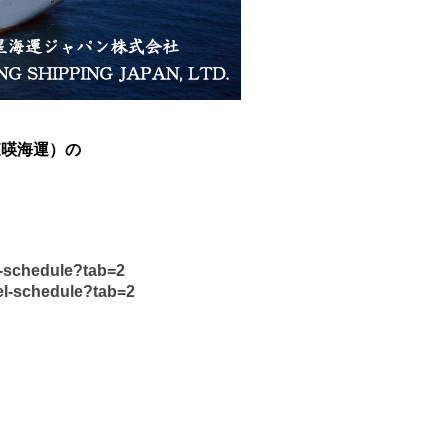
（東暎海運）の
l-schedule?tab=2
el-schedule?tab=2