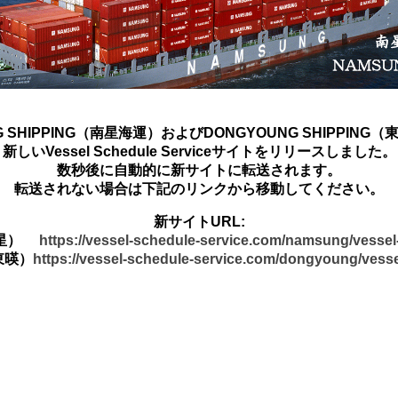
G SHIPPING（南星海運）およびDONGYOUNG SHIPPING
新しいVessel Schedule Serviceサイトをリリースしました。
数秒後に自動的に新サイトに転送されます。
転送されない場合は下記のリンクから移動してください。
新サイトURL:
南星）
https://vessel-schedule-service.com/namsung/vesse
東暎）
https://vessel-schedule-service.com/dongyoung/vess