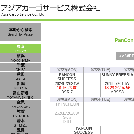
本船から検索
Search by Vessel
PanCon 
東京
TOKYO
横浜
<< WEE
YOKOHAMA
千葉
07/27(MON)
07/28(TUE)
07/29
CHIBA
秋田
PANCON
SUNNY FREESIA
SUCCESS
AKITA
2624E/2624W
2618E/2618W
新潟
16:16
-
23:00
18:26
-
29/04:56
NIIGATA
DSRI7
VRSS8
富山新港
TOYAMA SHINKO
08/03(MON)
08/04(TUE)
08/05
金沢
TY INCHEON
KANAZAWA
敦賀
2620E/2620W
TSURUGA
--Skip--
清水
D8TI
SHIMIZU
PANCON
豊橋
SUCCESS