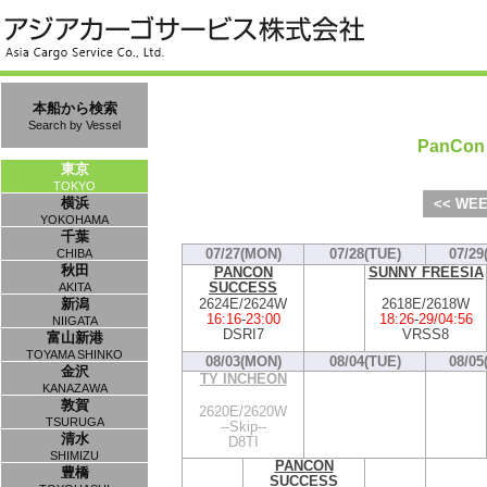
本船から検索
Search by Vessel
PanCon 
東京
TOKYO
横浜
<< WEE
YOKOHAMA
千葉
07/27(MON)
07/28(TUE)
07/29
CHIBA
秋田
PANCON
SUNNY FREESIA
SUCCESS
AKITA
2624E/2624W
2618E/2618W
新潟
16:16
-
23:00
18:26
-
29/04:56
NIIGATA
DSRI7
VRSS8
富山新港
TOYAMA SHINKO
08/03(MON)
08/04(TUE)
08/05
金沢
TY INCHEON
KANAZAWA
敦賀
2620E/2620W
TSURUGA
--Skip--
清水
D8TI
SHIMIZU
PANCON
豊橋
SUCCESS