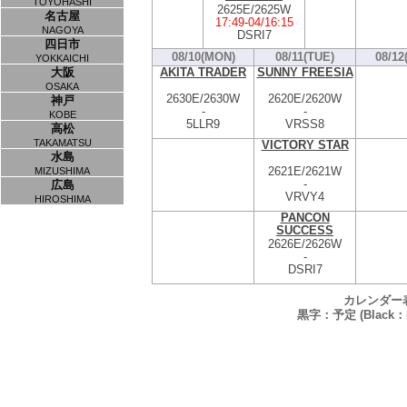
TOYOHASHI
2625E/2625W
名古屋
17:49
-
04/16:15
NAGOYA
DSRI7
四日市
08/10(MON)
08/11(TUE)
08/12
YOKKAICHI
AKITA TRADER
SUNNY FREESIA
大阪
OSAKA
2630E/2630W
2620E/2620W
神戸
-
-
KOBE
5LLR9
VRSS8
高松
TAKAMATSU
VICTORY STAR
水島
2621E/2621W
MIZUSHIMA
-
広島
VRVY4
HIROSHIMA
PANCON
SUCCESS
2626E/2626W
-
DSRI7
カレンダー
黒字：予定 (Black：P