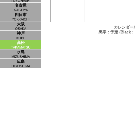
TOYOHASHI
名古屋
NAGOYA
四日市
YOKKAICHI
大阪
カレンダー
OSAKA
黒字：予定 (Black：P
神戸
KOBE
高松
TAKAMATSU
水島
MIZUSHIMA
広島
HIROSHIMA