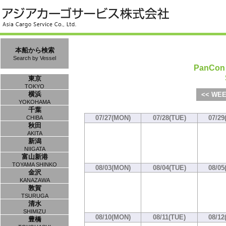
本船から検索
Search by Vessel
PanCon 
東京
TOKYO
横浜
<< WEE
YOKOHAMA
千葉
07/27(MON)
07/28(TUE)
07/29
CHIBA
秋田
AKITA
新潟
NIIGATA
富山新港
TOYAMA SHINKO
08/03(MON)
08/04(TUE)
08/05
金沢
KANAZAWA
敦賀
TSURUGA
清水
SHIMIZU
08/10(MON)
08/11(TUE)
08/12
豊橋