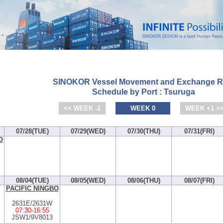
SINOKOR Vessel Movement and Exchange R
Schedule by Port : Tsuruga
<< WEEK -1
WEEK 0
WEEK +1 >
07/28(TUE)
07/29(WED)
07/30(THU)
07/31(FRI)
O
08/04(TUE)
08/05(WED)
08/06(THU)
08/07(FRI)
PACIFIC NINGBO
2631E/2631W
07:30
-
16:55
JSW1/9V8013