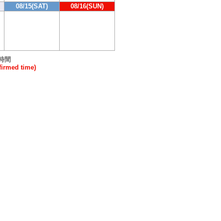
08/15(SAT)
08/16(SUN)
時間
rmed time)