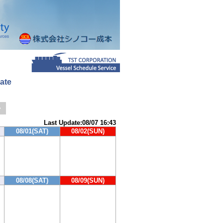
ate
>
Last Update:08/07 16:43
08/01(SAT)
08/02(SUN)
08/08(SAT)
08/09(SUN)