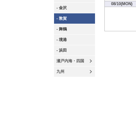
08/10(MON)
- 金沢
- 敦賀
- 舞鶴
- 境港
- 浜田
瀬戸内海・四国
九州