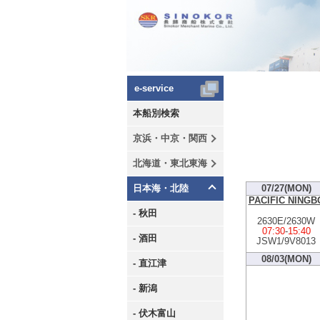
e-service
本船別検索
京浜・中京・関西
北海道・東北東海
日本海・北陸
07/27(MON)
PACIFIC NINGB
- 秋田
2630E/2630W
07:30
-
15:40
- 酒田
JSW1/9V8013
08/03(MON)
- 直江津
- 新潟
- 伏木富山