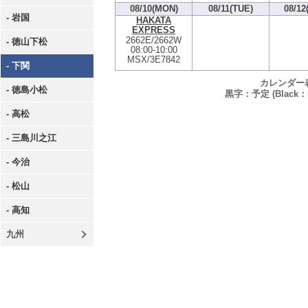
08/10(MON)
08/11(TUE)
08/12
- 岩国
HAKATA
EXPRESS
2662E/2662W
- 徳山下松
08:00
-
10:00
MSX/3E7842
- 下関
カレンダー
- 徳島小松
黒字：予定 (Black：P
- 高松
- 三島川之江
- 今治
- 松山
- 高知
九州