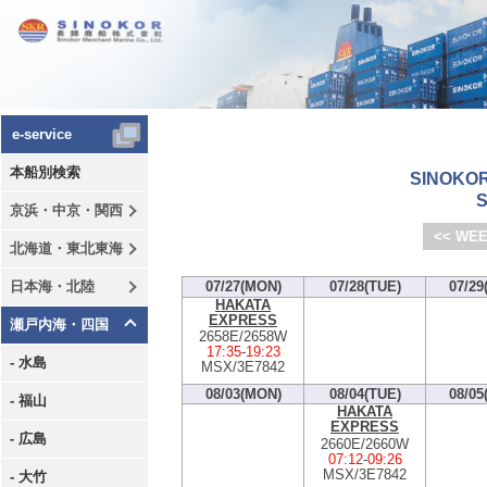
e-service
本船別検索
SINOKOR
S
京浜・中京・関西
<< WEE
北海道・東北東海
日本海・北陸
07/27(MON)
07/28(TUE)
07/29
HAKATA
EXPRESS
瀬戸内海・四国
2658E/2658W
17:35
-
19:23
- 水島
MSX/3E7842
08/03(MON)
08/04(TUE)
08/05
- 福山
HAKATA
EXPRESS
- 広島
2660E/2660W
07:12
-
09:26
MSX/3E7842
- 大竹