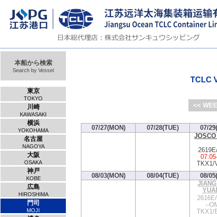
本船から検索
Search by Vessel
TCLC V
東京
TOKYO
<< WEE
川崎
KAWASAKI
横浜
07/27(MON)
07/28(TUE)
07/29
YOKOHAMA
JOSCO
名古屋
NAGOYA
2619E
大阪
07:05
OSAKA
TKX1/
神戸
08/03(MON)
08/04(TUE)
08/05
KOBE
JIANG
広島
YUA
HIROSHIMA
2616E
門司
--OM
MOJI
TKX1/