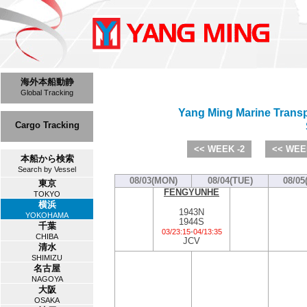
海外本船動静
Global Tracking
Yang Ming Marine Trans
Cargo Tracking
<< WEEK -2
<< WEE
本船から検索
Search by Vessel
08/03(MON)
08/04(TUE)
08/05
東京
FENGYUNHE
TOKYO
横浜
1943N
YOKOHAMA
1944S
千葉
03/23:15
-
04/13:35
CHIBA
JCV
清水
SHIMIZU
名古屋
NAGOYA
大阪
OSAKA