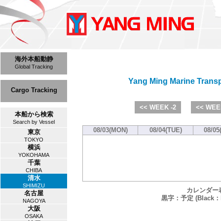
海外本船動静
Global Tracking
Yang Ming Marine Trans
Cargo Tracking
<< WEEK -2
<< WEE
本船から検索
Search by Vessel
08/03(MON)
08/04(TUE)
08/05
東京
TOKYO
横浜
YOKOHAMA
千葉
CHIBA
清水
SHIMIZU
カレンダー
名古屋
黒字：予定 (Black：P
NAGOYA
大阪
OSAKA