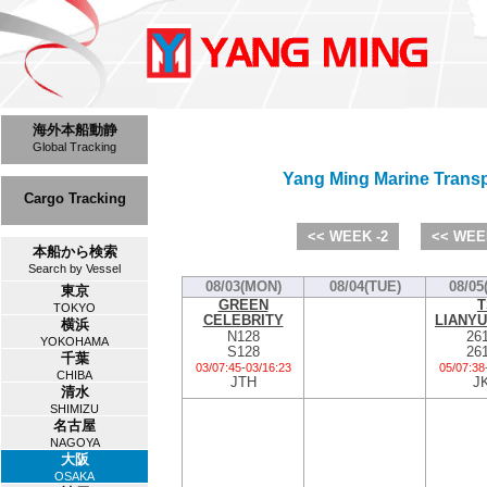
海外本船動静
Global Tracking
Yang Ming Marine Trans
Cargo Tracking
<< WEEK -2
<< WEE
本船から検索
Search by Vessel
08/03(MON)
08/04(TUE)
08/05
東京
GREEN
T
TOKYO
CELEBRITY
LIANY
横浜
N128
26
YOKOHAMA
S128
26
千葉
03/07:45
-
03/16:23
05/07:38
CHIBA
JTH
J
清水
SHIMIZU
名古屋
NAGOYA
大阪
OSAKA