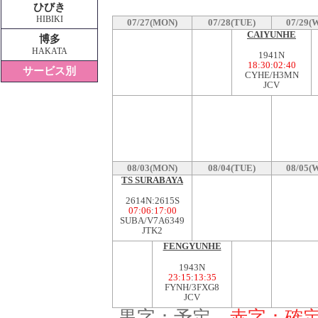
ひびき
HIBIKI
07/27(MON)
07/28(TUE)
07/29(
CAIYUNHE
博多
HAKATA
1941N
18:30
:
02:40
サービス別
CYHE/H3MN
JCV
08/03(MON)
08/04(TUE)
08/05(
TS SURABAYA
2614N:2615S
07:06
:
17:00
SUBA/V7A6349
JTK2
FENGYUNHE
1943N
23:15
:
13:35
FYNH/3FXG8
JCV
黒字：予定
赤字：確