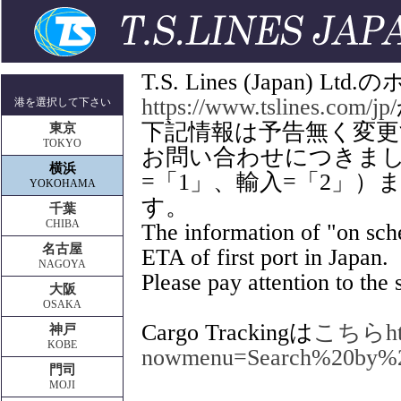
T.S. Lines (Japan
https://www.tslines.com/jp/
港を選択して下さい
下記情報は予告無く変
東京
TOKYO
お問い合わせにつきましてはT
横浜
=「1」、輸入=「2」
YOKOHAMA
す。
千葉
CHIBA
The information of "on sche
名古屋
ETA of first port in Japan.
NAGOYA
Please pay attention to the s
大阪
OSAKA
Cargo Trackingは
こちらhttps
神戸
KOBE
nowmenu=Search%20by%
門司
MOJI