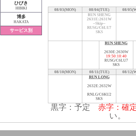
ひびき
HIBIKI
08/03(MON)
08/04(TUE)
08/05(
RUN SHENG
博多
2631E:2631W
HAKATA
--Skip--
RUSG/C6LU7
サービス別
SKS
RUN SHENG
2630E:2630W
19:50
:
10:40
RUSG/C6LU7
SKS
08/10(MON)
08/11(TUE)
08/12(
RUN LONG
2632E:2632W
RNLG/C6KU2
SKS
黒字：予定
赤字：確
い。