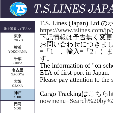
T.S. Lines (Japan
https://www.tslines.com/jp/
港を選択して下さい
下記情報は予告無く変
東京
TOKYO
お問い合わせにつきましてはT
横浜
=「1」、輸入=「2」
YOKOHAMA
す。
千葉
CHIBA
The information of "on sche
名古屋
ETA of first port in Japan.
NAGOYA
Please pay attention to the s
大阪
OSAKA
Cargo Trackingは
こちらhttps
神戸
KOBE
nowmenu=Search%20by%
門司
MOJI