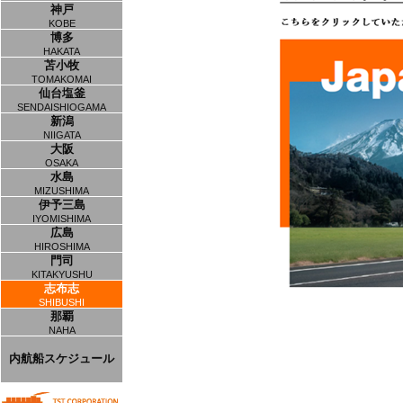
神戸
KOBE
博多
HAKATA
苫小牧
TOMAKOMAI
仙台塩釜
SENDAISHIOGAMA
新潟
NIIGATA
大阪
OSAKA
水島
MIZUSHIMA
伊予三島
IYOMISHIMA
広島
HIROSHIMA
門司
KITAKYUSHU
志布志
SHIBUSHI
那覇
NAHA
内航船スケジュール