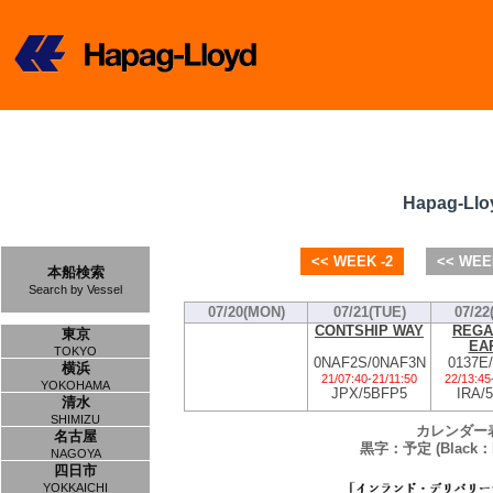
Hapag-Llo
<< WEEK -2
<< WEE
本船検索
Search by Vessel
07/20(MON)
07/21(TUE)
07/22
CONTSHIP WAY
REGA
東京
EA
TOKYO
0NAF2S/0NAF3N
0137E
横浜
21/07:40
-
21/11:50
22/13:45
YOKOHAMA
JPX/5BFP5
IRA/
清水
SHIMIZU
カレンダー
名古屋
黒字：予定 (Black：P
NAGOYA
四日市
YOKKAICHI