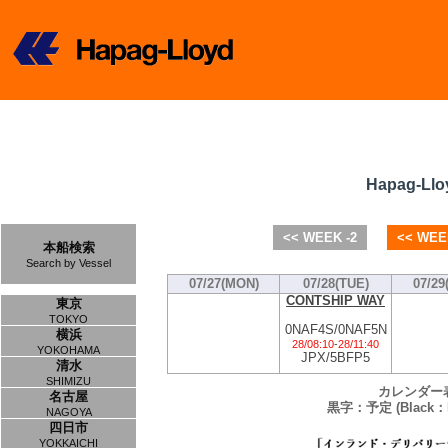
Hapag-Llo
<< WEEK -2
<< WEE
本船検索
Search by Vessel
07/27(MON)
07/28(TUE)
07/29
CONTSHIP WAY
東京
TOKYO
0NAF4S/0NAF5N
横浜
28/08:10
-
28/11:40
YOKOHAMA
JPX/5BFP5
清水
SHIMIZU
カレンダー
名古屋
黒字：予定 (Black：P
NAGOYA
四日市
YOKKAICHI