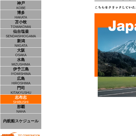
神戸
KOBE
博多
HAKATA
苫小牧
TOMAKOMAI
仙台塩釜
SENDAISHIOGAMA
新潟
NIIGATA
大阪
OSAKA
水島
MIZUSHIMA
伊予三島
IYOMISHIMA
広島
HIROSHIMA
門司
KITAKYUSHU
志布志
SHIBUSHI
那覇
NAHA
内航船スケジュール