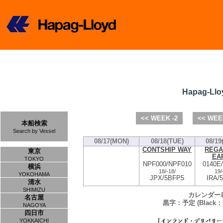
Hapag-Llo
<< WEEK -2
<< WEE
本船検索
Search by Vessel
08/17(MON)
08/18(TUE)
08/19
CONTSHIP WAY
REGA
東京
EA
TOKYO
NPF000/NPF010
0140E
横浜
18/
-
18/
19/
YOKOHAMA
JPX/5BFP5
IRA/
清水
SHIMIZU
カレンダー
名古屋
黒字：予定 (Black：P
NAGOYA
四日市
YOKKAICHI