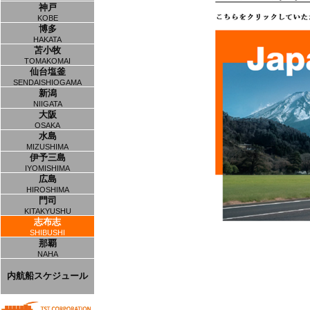
神戸
KOBE
博多
HAKATA
苫小牧
TOMAKOMAI
仙台塩釜
SENDAISHIOGAMA
新潟
NIIGATA
大阪
OSAKA
水島
MIZUSHIMA
伊予三島
IYOMISHIMA
広島
HIROSHIMA
門司
KITAKYUSHU
志布志
SHIBUSHI
那覇
NAHA
内航船スケジュール